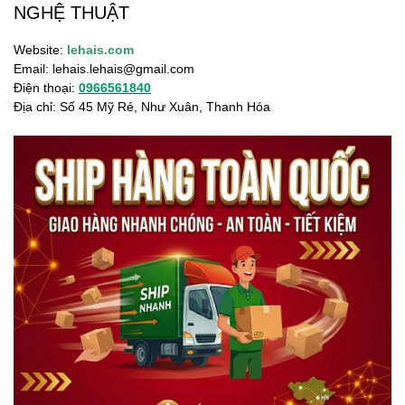
NGHỆ THUẬT
Website:
lehais.com
Email:
lehais.lehais@gmail.com
Điện thoại:
0966561840
Địa chỉ: Số 45 Mỹ Ré, Như Xuân, Thanh Hóa