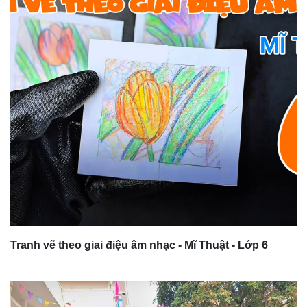
Tranh vẽ theo giai điệu âm nhạc - Mĩ Thuật - Lớp 6