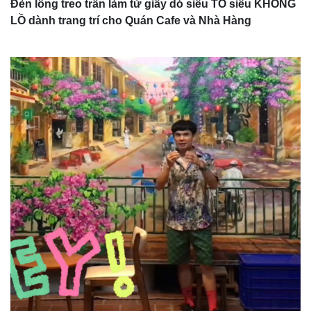
Đèn lồng treo trần làm từ giấy dó siêu TO siêu KHỔNG
LỒ dành trang trí cho Quán Cafe và Nhà Hàng