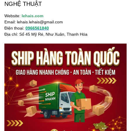
NGHỆ THUẬT
Website:
lehais.com
Email:
lehais.lehais@gmail.com
Điện thoại:
0966561840
Địa chỉ: Số 45 Mỹ Ré, Như Xuân, Thanh Hóa