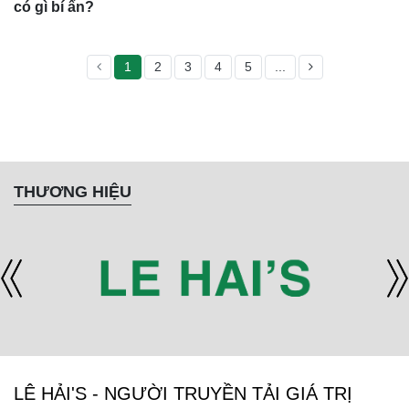
có gì bí ẩn?
1
2
3
4
5
...
THƯƠNG HIỆU
LÊ HẢI'S - NGƯỜI TRUYỀN TẢI GIÁ TRỊ