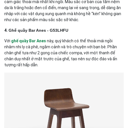
cảm giác thoải mái nhất khi ngồi. Màu sắc cơ bản của tấm nệm
da là trắng hoặc đen cổ điển, mang lại vẻ sang trọng, dễ dàng ăn
nhập với các vật dụng xung quanh mà không hề “kén” không gian
như các sản phẩm màu sắc sặc sỡ khác.
4.
Ghế quầy Bar Anes - G53LHFU
Với
ghế quầy Bar Anes
này, quý khách có thể thoải mái ngồi
nhâm nhi ly cà phê, ngắm cảnh và trò chuyện với bạn bè. Phần
chân ghế tựa như 2 gọng của chiếc compa, với một thanh để
chân duy nhất ở mặt trước của ghế, tạo nên sự độc đáo và ấn
tượng rất hấp dẫn.