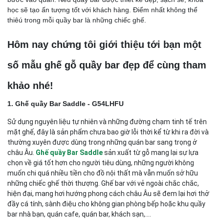
học sẽ tạo ấn tượng tốt với khách hàng. Điểm nhất không thể
thiêú trong mỗi quầy bar là những chiếc ghế.
Hôm nay chứng tôi giới thiệu tới bạn một
số mẫu ghế gỗ quầy bar đẹp để cùng tham
khảo nhé!
1.
Ghế quầy Bar Saddle - G54LHFU
Sử dụng nguyên liệu tự nhiên và những đường chạm tinh tế trên
mặt ghế, đây là sản phẩm chưa bao giờ lỗi thời kể từ khi ra đời và
thường xuyên được dùng trong những quán bar sang trọng ở
châu Âu.
Ghế quầy Bar Saddle
sản xuất từ gỗ mang lại sự lựa
chọn về giá tốt hơn cho người tiêu dùng, những người không
muốn chi quá nhiều tiền cho đồ nội thất mà vẫn muốn sở hữu
những chiếc ghế thời thượng. Ghế bar với vẻ ngoài chắc chắc,
hiện đại, mang hơi hướng phong cách châu Âu sẽ đem lại hơi thở
đầy cá tính, sành điệu cho không gian phòng bếp hoặc khu quầy
bar nhà bạn, quán cafe, quán bar, khách sạn,....