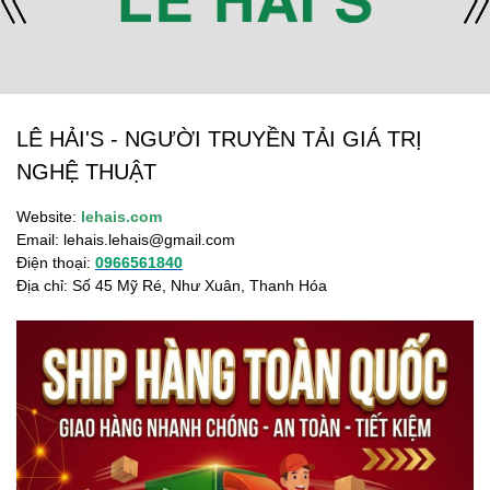
LÊ HẢI'S - NGƯỜI TRUYỀN TẢI GIÁ TRỊ
NGHỆ THUẬT
Website:
lehais.com
Email:
lehais.lehais@gmail.com
Điện thoại:
0966561840
Địa chỉ: Số 45 Mỹ Ré, Như Xuân, Thanh Hóa