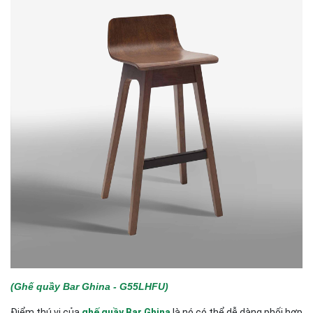
(Ghế quầy Bar Ghina - G55LHFU)
Điểm thú vị của
g
hế quầy Bar Ghina
là nó có thể dễ dàng phối hợp